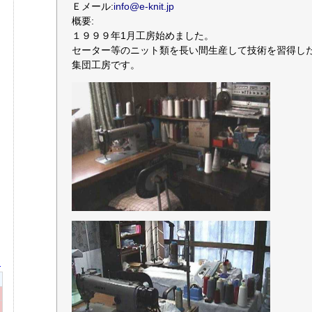
Ｅメール:
info@e-knit.jp
概要:
１９９９年1月工房始めました。
セーター等のニット類を長い間生産して技術を習得し
集団工房です。