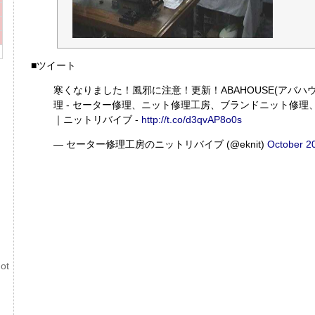
■ツイート
寒くなりました！風邪に注意！更新！ABAHOUSE(アバハ
理 - セーター修理、ニット修理工房、ブランドニット修理
｜ニットリバイブ -
http://t.co/d3qvAP8o0s
— セーター修理工房のニットリバイブ (@eknit)
October 2
ot