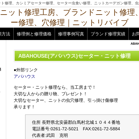
ット修理、カシミアセーター修理、セーター虫食い修理、ニットカーデガン修理、虫
頼方法
修理例と修理価格
修理事例写真
ブランド修理実績
お
ABA
ABAHOUSE(アバハウス)セーター・ニット修理
●外部リンク
アバハウス
セーター・ニット修理なら、当工房まで！
大切な人からの贈り物、プレゼント！
大切なセーター、ニットの虫穴修理、引っ掛け傷修理
承ります！
住所 長野県北安曇郡白馬村北城１０４４番地
電話番号:0261-72-5021 FAX:0261-72-5884
代表者:武田 克明