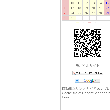
モバイルサイト
自動相互リンクナビ
#recent():
Cache file of RecentChanges n
found